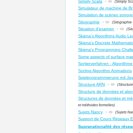
Simply Scala
+
(Simply Sc
Simulateur de machine de Br
Simulation de scènes sonore
Sitographie
+
(Sitographie 
Situation d'examen
+
(Si
Skiena's Algorithms Audio Le
Skiena's Discrete Mathemati
Skiena's Programming Challe
Some aspects of surface ma
Sortierverfahren - Algorithme 
Sorting Algorithm Animations
Spielprogrammierung mit Ja
Structure ARN
+
(Structur
Structure de données et alg
Structures de données et mé
et méthodes formelles)
Sujets Nancy
+
(Sujets Na
Support de Cours Réseaux E
Supranationalité des résea