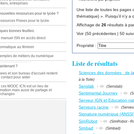
tiers, entreprises
Une liste de toutes les pages q
nouvelles ressources pour le lycée ?
thématique) ». Pui
ssources Pixees pour le lycée.
Affichage de
26
résultats à par
ques bonnes feuilles:
Voir (50 précédente
 manuel ISN en accès direct
Propriété :
formatique au féminin
emples de métiers du numérique
Liste de résultats
aintenant ?
Sciences des données : de la 
xees et son bureau d'accueil restent
 contact pour aider
à la Toile)
Senslab
+
 cxs-MOOC ICN est un lieu de
(Senslab)
rmation mais aussi de partage et
Sentimental Journey
+
(S
échanges
Serveur IGN et Education nat
Serveurs racine
+
(Serveu
Signature numérique (ANSSI
SimRobot
+
(SimRobot - Ro
Simbad
+
(Simbad)