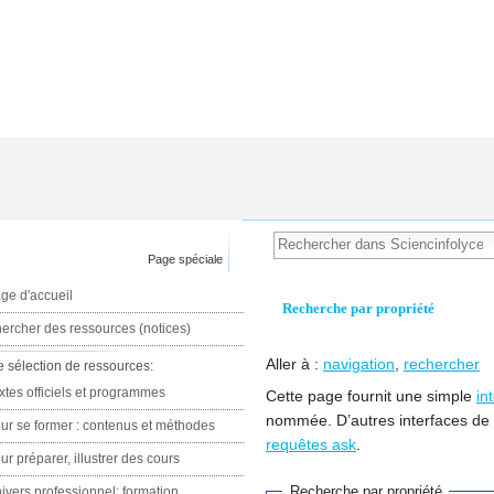
Page spéciale
ge d'accueil
Recherche par propriété
ercher des ressources (notices)
Aller à :
navigation
,
rechercher
e sélection de ressources:
xtes officiels et programmes
Cette page fournit une simple
in
nommée. D’autres interfaces de
ur se former : contenus et méthodes
requêtes ask
.
ur préparer, illustrer des cours
Recherche par propriété
ivers professionnel: formation,