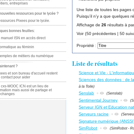
tiers, entreprises
Une liste de toutes les pages q
nouvelles ressources pour le lycée ?
Puisqu’il n’y a que quelques r
ssources Pixees pour le lycée.
Affichage de
26
résultats à par
ques bonnes feuilles:
Voir (50 précédente
 manuel ISN en accès direct
Propriété :
formatique au féminin
emples de métiers du numérique
Liste de résultats
aintenant ?
Science et Vie - L'informati
xees et son bureau d'accueil restent
 contact pour aider
Sciences des données : de la 
 cxs-MOOC ICN est un lieu de
à la Toile)
rmation mais aussi de partage et
Senslab
+
(Senslab)
échanges
Sentimental Journey
+
(S
Serveur IGN et Education nat
Serveurs racine
+
(Serveu
Signature numérique (ANSSI
SimRobot
+
(SimRobot - Ro