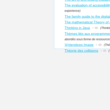
The evaluation of accessibilit
experience)
The family guide to the digit
The mathematical Theory of
Thinking in Java
+
(Thinki
Thèmes liés aux programmes
abordés sous forme de ressources
)i(nterstices Image
+
(Thé
Théorie des collisions
+
(