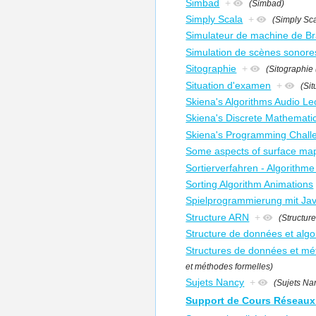
Simbad
+
(Simbad)
Simply Scala
+
(Simply Sc
Simulateur de machine de Br
Simulation de scènes sonore
Sitographie
+
(Sitographie 
Situation d'examen
+
(Si
Skiena's Algorithms Audio Le
Skiena's Discrete Mathemati
Skiena's Programming Challe
Some aspects of surface ma
Sortierverfahren - Algorithme 
Sorting Algorithm Animations
Spielprogrammierung mit Ja
Structure ARN
+
(Structur
Structure de données et alg
Structures de données et mé
et méthodes formelles)
Sujets Nancy
+
(Sujets Na
Support de Cours Réseaux