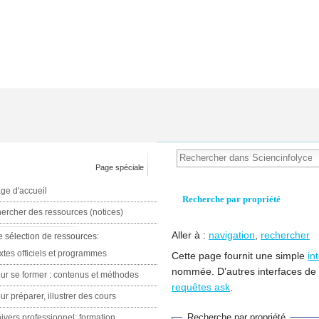
Page spéciale
ge d'accueil
Recherche par propriété
ercher des ressources (notices)
Aller à :
navigation
,
rechercher
e sélection de ressources:
xtes officiels et programmes
Cette page fournit une simple
in
nommée. D’autres interfaces de
ur se former : contenus et méthodes
requêtes ask
.
ur préparer, illustrer des cours
Recherche par propriété
ivers professionnel: formation,