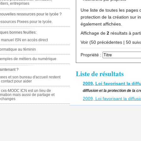
tiers, entreprises
Une liste de toutes les pages q
nouvelles ressources pour le lycée ?
protection de la création sur internet (HADOPI) ». Puisqu’il n’y a qu
ssources Pixees pour le lycée.
également affichées.
ques bonnes feuilles:
Affichage de
2
résultats à part
 manuel ISN en accès direct
Voir (50 précédente
formatique au féminin
Propriété :
emples de métiers du numérique
aintenant ?
Liste de résultats
xees et son bureau d'accueil restent
 contact pour aider
2009, Loi favorisant la diff
diffusion et la protection de la 
 cxs-MOOC ICN est un lieu de
rmation mais aussi de partage et
2009, Loi favorisant la diffus
échanges