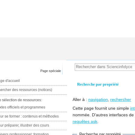
Page spéciale
ge d'accueil
Recherche par propriété
ercher des ressources (notices)
Aller à :
navigation
,
rechercher
e sélection de ressources:
xtes officiels et programmes
Cette page fournit une simple
in
nommée. D’autres interfaces de
ur se former : contenus et méthodes
requêtes ask
.
ur préparer, illustrer des cours
Recherche par propriété
ivers professionnel: formation,