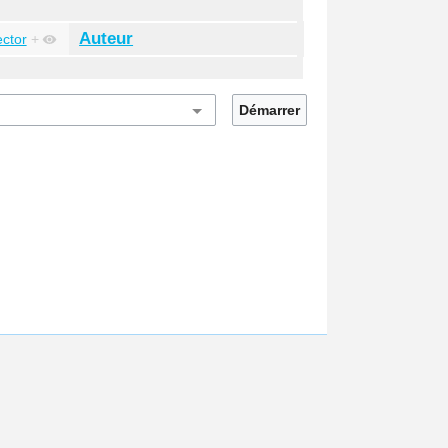
Auteur
ector
+