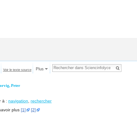
Plus
Voir le texte source
orvig, Peter
r à :
navigation
,
rechercher
savoir plus
[1]
[2]