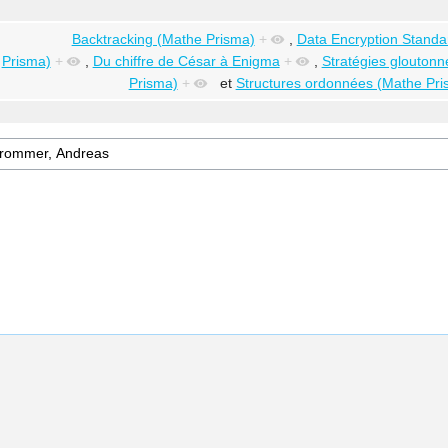
Backtracking (Mathe Prisma)
+
,
Data Encryption Standa
Prisma)
+
,
Du chiffre de César à Enigma
+
,
Stratégies glouton
Prisma)
+
et
Structures ordonnées (Mathe Pri