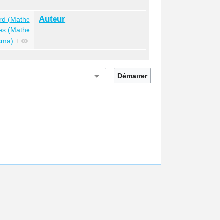
Auteur
rd (Mathe
nes (Mathe
sma)
+