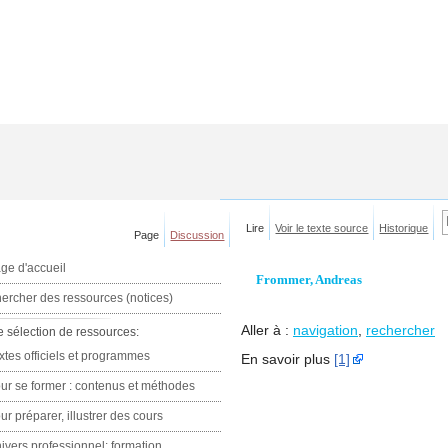
Lire
Voir le texte source
Historique
Page
Discussion
ge d'accueil
Frommer, Andreas
ercher des ressources (notices)
Aller à :
navigation
,
rechercher
e sélection de ressources:
xtes officiels et programmes
En savoir plus
[1]
ur se former : contenus et méthodes
ur préparer, illustrer des cours
ivers professionnel: formation,