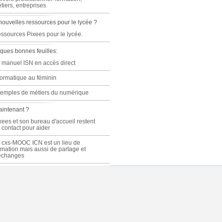
tiers, entreprises
nouvelles ressources pour le lycée ?
ssources Pixees pour le lycée.
ques bonnes feuilles:
 manuel ISN en accès direct
formatique au féminin
emples de métiers du numérique
aintenant ?
xees et son bureau d'accueil restent
 contact pour aider
 cxs-MOOC ICN est un lieu de
rmation mais aussi de partage et
échanges