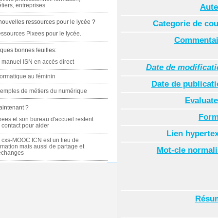
tiers, entreprises
Aute
nouvelles ressources pour le lycée ?
Categorie de co
ssources Pixees pour le lycée.
Commentai
ques bonnes feuilles:
 manuel ISN en accès direct
Date de modificat
formatique au féminin
Date de publicat
emples de métiers du numérique
Evaluate
aintenant ?
Form
xees et son bureau d'accueil restent
 contact pour aider
Lien hyperte
 cxs-MOOC ICN est un lieu de
rmation mais aussi de partage et
Mot-cle normal
échanges
Résu