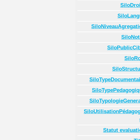
SiloDro
SiloLang
SiloNiveauAgregati
SiloNot
SiloPublicCi
SiloR
SiloStruct
SiloTypeDocumentai
SiloTypePedagogiq
SiloTypologieGenera
SiloUtilisationPédago
Statut evaluat