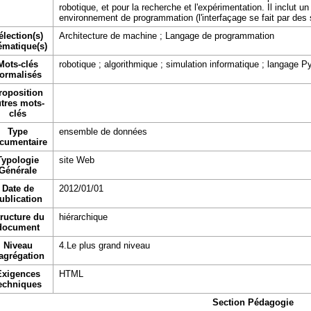
robotique, et pour la recherche et l'expérimentation. Il inclut u
environnement de programmation (l'interfaçage se fait par des
élection(s)
Architecture de machine
;
Langage de programmation
ématique(s)
Mots-clés
robotique ; algorithmique ; simulation informatique ; langage 
ormalisés
roposition
tres mots-
clés
Type
ensemble de données
cumentaire
Typologie
site Web
Générale
Date de
2012/01/01
ublication
ructure du
hiérarchique
document
Niveau
4.Le plus grand niveau
agrégation
Exigences
HTML
echniques
Section Pédagogie