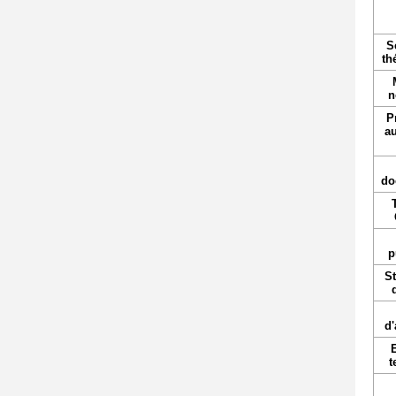
S
th
n
P
au
do
p
St
d'
t