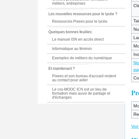
métiers, entreprises
Clé
Les nouvelles ressources pour le lycée ?
Tai
Ressources Pixees pour le lycée.
Nu
Quelques bonnes feuilles:
La
Le manuel ISN en accès direct
Mo
Informatique au féminin
In
Exemples de métiers du numérique
No
Et maintenant ?
pa
Pixees et son bureau d'accueil restent
Co
au contact pour aider
Le cxs-MOOC ICN est un lieu de
Pr
formation mais aussi de partage et
d'échanges
Mo
Re
Voir