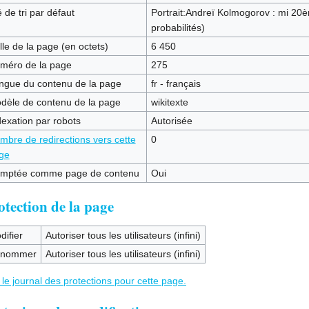
 de tri par défaut
Portrait:Andreï Kolmogorov : mi 20èm
probabilités)
lle de la page (en octets)
6 450
méro de la page
275
ngue du contenu de la page
fr - français
dèle de contenu de la page
wikitexte
dexation par robots
Autorisée
mbre de redirections vers cette
0
ge
mptée comme page de contenu
Oui
otection de la page
difier
Autoriser tous les utilisateurs (infini)
nommer
Autoriser tous les utilisateurs (infini)
 le journal des protections pour cette page.