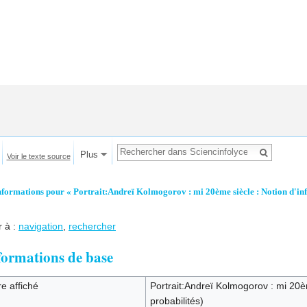
Plus
Voir le texte source
nformations pour « Portrait:Andreï Kolmogorov : mi 20ème siècle : Notion d'info
r à :
navigation
,
rechercher
formations de base
re affiché
Portrait:Andreï Kolmogorov : mi 20èm
probabilités)