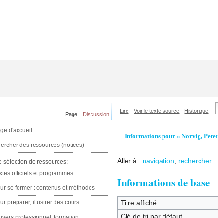
Lire
Voir le texte source
Historique
Page
Discussion
ge d'accueil
Informations pour « Norvig, Peter
ercher des ressources (notices)
Aller à :
navigation
,
rechercher
e sélection de ressources:
xtes officiels et programmes
Informations de base
ur se former : contenus et méthodes
ur préparer, illustrer des cours
Titre affiché
Clé de tri par défaut
ivers professionnel: formation,