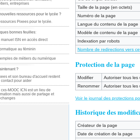
tiers, entreprises
Taille de la page (en octets)
nouvelles ressources pour le lycée ?
Numéro de la page
ssources Pixees pour le lycée.
Langue du contenu de la page
ques bonnes feuilles:
Modèle de contenu de la page
 manuel ISN en accès direct
Indexation par robots
formatique au féminin
Nombre de redirections vers ce
emples de métiers du numérique
Protection de la page
aintenant ?
xees et son bureau d'accueil restent
Modifier
Autoriser tous les u
 contact pour aider
Renommer
Autoriser tous les u
 cxs-MOOC ICN est un lieu de
rmation mais aussi de partage et
Voir le journal des protections p
échanges
Historique des modific
Créateur de la page
Date de création de la page