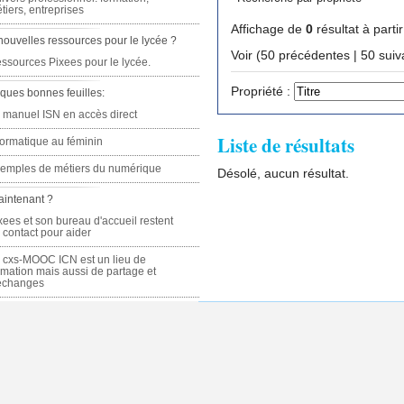
tiers, entreprises
Affichage de
0
résultat à parti
nouvelles ressources pour le lycée ?
Voir (50 précédente
ssources Pixees pour le lycée.
Propriété :
ques bonnes feuilles:
 manuel ISN en accès direct
Liste de résultats
formatique au féminin
emples de métiers du numérique
Désolé, aucun résultat.
aintenant ?
xees et son bureau d'accueil restent
 contact pour aider
 cxs-MOOC ICN est un lieu de
rmation mais aussi de partage et
échanges