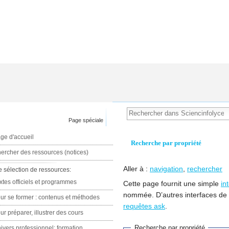
Page spéciale
ge d'accueil
Recherche par propriété
ercher des ressources (notices)
Aller à :
navigation
,
rechercher
e sélection de ressources:
xtes officiels et programmes
Cette page fournit une simple
in
nommée. D’autres interfaces de
ur se former : contenus et méthodes
requêtes ask
.
ur préparer, illustrer des cours
Recherche par propriété
ivers professionnel: formation,