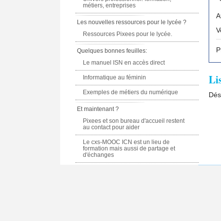
métiers, entreprises
A
Les nouvelles ressources pour le lycée ?
Ressources Pixees pour le lycée.
P
Quelques bonnes feuilles:
Le manuel ISN en accès direct
Li
Informatique au féminin
Exemples de métiers du numérique
Dés
Et maintenant ?
Pixees et son bureau d'accueil restent
au contact pour aider
Le cxs-MOOC ICN est un lieu de
formation mais aussi de partage et
d'échanges