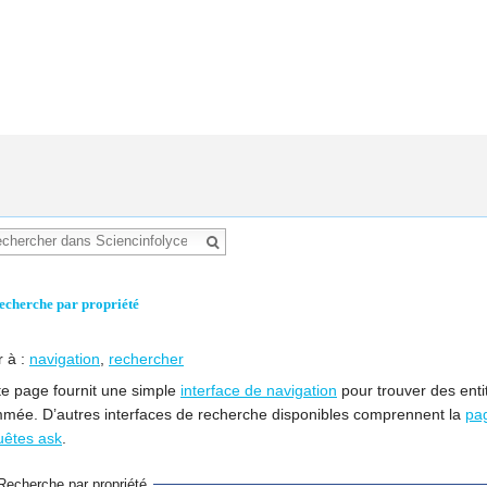
echerche par propriété
r à :
navigation
,
rechercher
te page fournit une simple
interface de navigation
pour trouver des enti
mée. D’autres interfaces de recherche disponibles comprennent la
pa
uêtes ask
.
Recherche par propriété