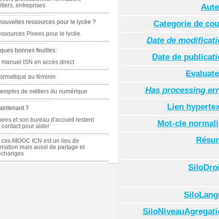
tiers, entreprises
Aute
nouvelles ressources pour le lycée ?
Categorie de co
ssources Pixees pour le lycée.
Date de modificat
ques bonnes feuilles:
Date de publicat
 manuel ISN en accès direct
Evaluate
formatique au féminin
Has processing er
emples de métiers du numérique
Lien hyperte
aintenant ?
xees et son bureau d'accueil restent
Mot-cle normal
 contact pour aider
Résu
 cxs-MOOC ICN est un lieu de
rmation mais aussi de partage et
échanges
SiloDro
SiloLang
SiloNiveauAgregati