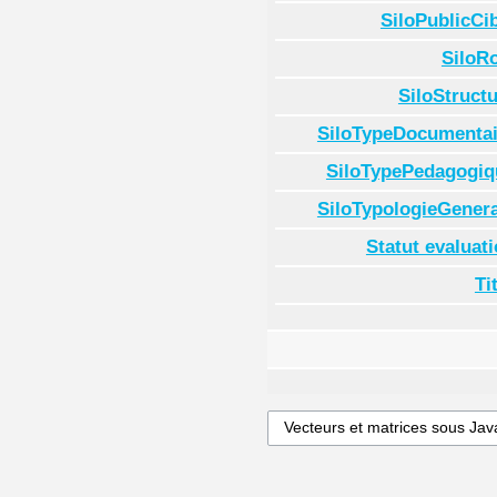
SiloPublicCi
SiloR
SiloStruct
SiloTypeDocumentai
SiloTypePedagogiq
SiloTypologieGenera
Statut evaluat
Ti