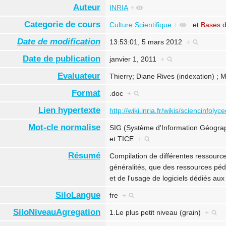
Auteur
INRIA
+
Categorie de cours
Culture Scientifique
+
et
Bases d
Date de modification
13:53:01, 5 mars 2012
+
Date de publication
janvier 1, 2011
+
Evaluateur
Thierry; Diane Rives (indexation) 
Format
.doc
+
Lien hypertexte
http://wiki.inria.fr/wikis/sciencinfo
Mot-cle normalise
SIG (Système d'Information Géogr
et
TICE
+
Résumé
Compilation de différentes ressource
généralités, que des ressources pédag
et de l'usage de logiciels dédiés au
SiloLangue
fre
+
SiloNiveauAgregation
1.Le plus petit niveau (grain)
+