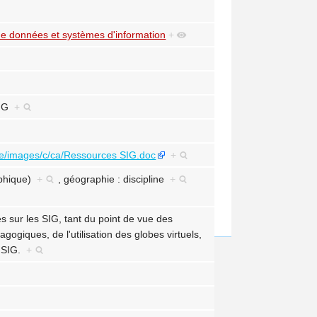
e données et systèmes d'information
+
; MG
+
lycee/images/c/ca/Ressources SIG.doc
+
aphique)
+
,
géographie : discipline
+
s sur les SIG, tant du point de vue des
ogiques, de l'utilisation des globes virtuels,
x SIG.
+