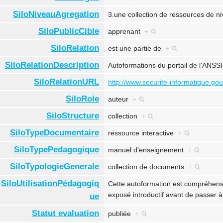
SiloNiveauAgregation
3.une collection de ressources de 
SiloPublicCible
apprenant
+
SiloRelation
est une partie de
+
SiloRelationDescription
Autoformations du portail de l'ANSS
SiloRelationURL
http://www.securite-informatique.gou
SiloRole
auteur
+
SiloStructure
collection
+
SiloTypeDocumentaire
ressource interactive
+
SiloTypePedagogique
manuel d'enseignement
+
SiloTypologieGenerale
collection de documents
+
SiloUtilisationPédagogiq
Cette autoformation est compréhensi
exposé introductif avant de passer
ue
Statut evaluation
publiée
+