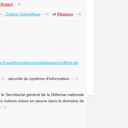
 Robert
+
,
Culture Scientifique
+
et
Réseaux
+
uv.fr/autoformations/motdepasse/co/Mots de
,
sécurité du système d'information
+
le Secrétariat général de la Défense nationale
ales notions mises en œuvre dans le domaine de
.
+