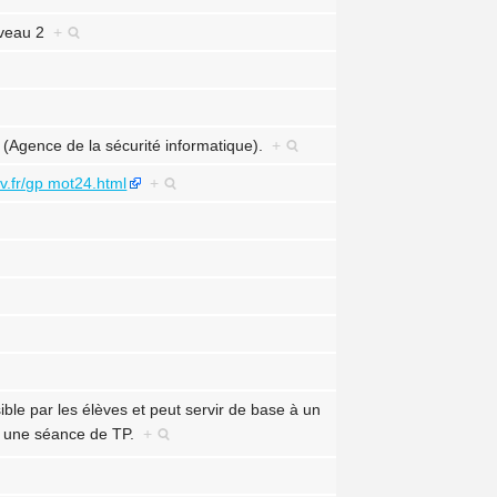
niveau 2
+
I (Agence de la sécurité informatique).
+
v.fr/gp mot24.html
+
ble par les élèves et peut servir de base à un
 à une séance de TP.
+