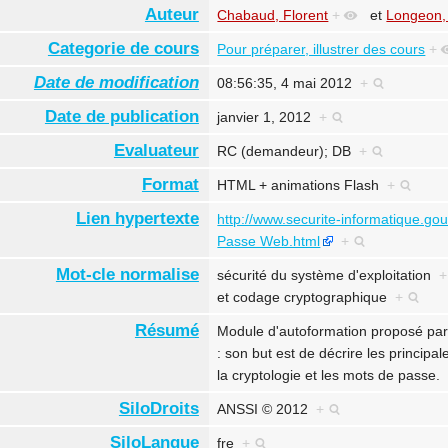
Auteur
Chabaud, Florent
+
et
Longeon,
Categorie de cours
Pour préparer, illustrer des cours
+
Date de modification
08:56:35, 4 mai 2012
+
Date de publication
janvier 1, 2012
+
Evaluateur
RC (demandeur); DB
+
Format
HTML + animations Flash
+
Lien hypertexte
http://www.securite-informatique.go
Passe Web.html
+
Mot-cle normalise
sécurité du système d'exploitation
+
et
codage cryptographique
+
Résumé
Module d'autoformation proposé par 
: son but est de décrire les princip
la cryptologie et les mots de passe
SiloDroits
ANSSI © 2012
+
SiloLangue
fre
+