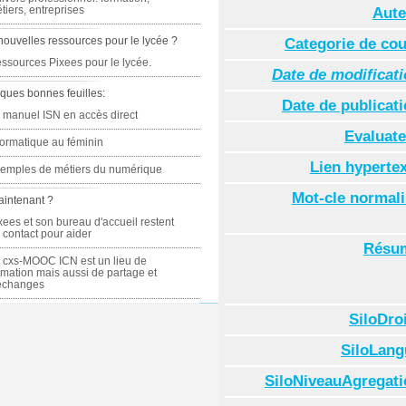
tiers, entreprises
Aute
nouvelles ressources pour le lycée ?
Categorie de co
ssources Pixees pour le lycée.
Date de modificat
ques bonnes feuilles:
Date de publicat
 manuel ISN en accès direct
Evaluate
formatique au féminin
Lien hyperte
emples de métiers du numérique
Mot-cle normal
aintenant ?
xees et son bureau d'accueil restent
 contact pour aider
Résu
 cxs-MOOC ICN est un lieu de
rmation mais aussi de partage et
échanges
SiloDro
SiloLang
SiloNiveauAgregati