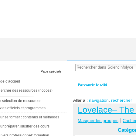
Page spéciale
ge d'accueil
Parcourir le wiki
ercher des ressources (notices)
Aller à :
navigation
,
rechercher
e sélection de ressources:
Lovelace– The 
xtes officiels et programmes
ur se former : contenus et méthodes
Masquer les groupes
Cacher 
ur préparer, illustrer des cours
Catégor
ivers professionnel: formation,