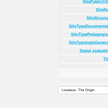
SiloPublicCi
SiloR
SiloStruct
SiloTypeDocumentai
SiloTypePedagogiq
SiloTypologieGenera
Statut evaluat
Ti