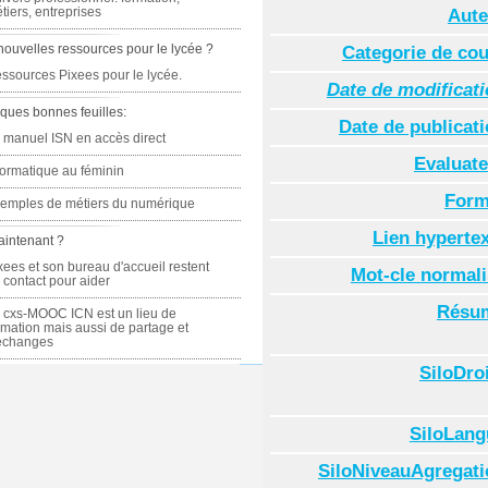
tiers, entreprises
Aute
nouvelles ressources pour le lycée ?
Categorie de co
ssources Pixees pour le lycée.
Date de modificat
ques bonnes feuilles:
Date de publicat
 manuel ISN en accès direct
Evaluate
formatique au féminin
Form
emples de métiers du numérique
Lien hyperte
aintenant ?
xees et son bureau d'accueil restent
Mot-cle normal
 contact pour aider
Résu
 cxs-MOOC ICN est un lieu de
rmation mais aussi de partage et
échanges
SiloDro
SiloLang
SiloNiveauAgregati