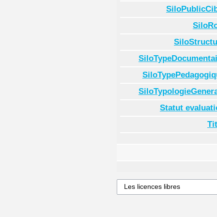
SiloPublicCi
SiloR
SiloStruct
SiloTypeDocumentai
SiloTypePedagogiq
SiloTypologieGenera
Statut evaluat
Ti