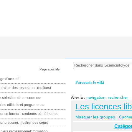
Page spéciale
ge d'accueil
Parcourir le wiki
ercher des ressources (notices)
Aller à :
navigation
,
rechercher
e sélection de ressources:
Les licences li
xtes officiels et programmes
ur se former : contenus et méthodes
Masquer les groupes
Cacher 
ur préparer, illustrer des cours
Catégor
ivers professionnel: formation,