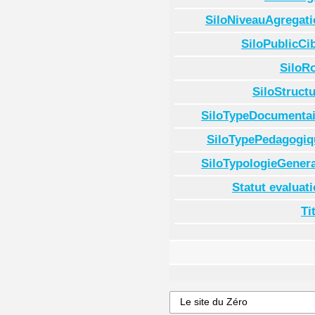
SiloNiveauAgregati
SiloPublicCi
SiloR
SiloStruct
SiloTypeDocumentai
SiloTypePedagogiq
SiloTypologieGenera
Statut evaluat
Ti