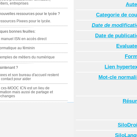
tiers, entreprises
Aute
nouvelles ressources pour le lycée ?
Categorie de co
ssources Pixees pour le lycée.
Date de modificat
ques bonnes feuilles:
Date de publicat
 manuel ISN en accès direct
Evaluate
formatique au féminin
Form
emples de métiers du numérique
Lien hyperte
aintenant ?
xees et son bureau d'accueil restent
Mot-cle normal
 contact pour aider
 cxs-MOOC ICN est un lieu de
rmation mais aussi de partage et
échanges
Résu
SiloDro
SiloLang