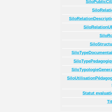
SiloPublicCi
SiloRelat
SiloRelationDescript
SiloRelationU
SiloR
SiloStruct
SiloTypeDocumentai
SiloTypePedagogiq
SiloTypologieGenera
SiloUtilisationPédago
Statut evaluat
Ti