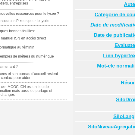
tiers, entreprises
Aute
nouvelles ressources pour le lycée ?
Categorie de co
ssources Pixees pour le lycée.
Date de modificat
ques bonnes feuilles:
Date de publicat
 manuel ISN en accès direct
Evaluate
formatique au féminin
Lien hyperte
emples de métiers du numérique
Mot-cle normal
aintenant ?
xees et son bureau d'accueil restent
 contact pour aider
Résu
 cxs-MOOC ICN est un lieu de
rmation mais aussi de partage et
échanges
SiloDro
SiloLang
SiloNiveauAgregati