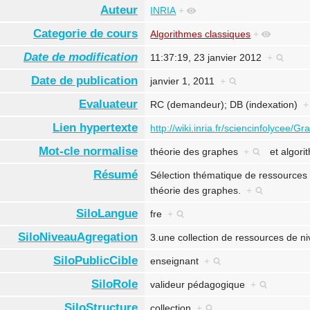
Auteur
INRIA
+
Categorie de cours
Algorithmes classiques
+
Date de modification
11:37:19, 23 janvier 2012
+
Date de publication
janvier 1, 2011
+
Evaluateur
RC (demandeur); DB (indexation)
+
Lien hypertexte
http://wiki.inria.fr/sciencinfolycee/G
Mot-cle normalise
théorie des graphes
+
et
algori
Résumé
Sélection thématique de ressources 
théorie des graphes.
+
SiloLangue
fre
+
SiloNiveauAgregation
3.une collection de ressources de 
SiloPublicCible
enseignant
+
SiloRole
valideur pédagogique
+
SiloStructure
collection
+