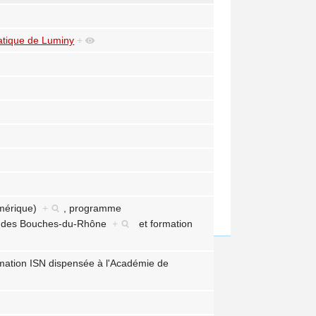
atique de Luminy
+
umérique)
+
,
programme
 des Bouches-du-Rhône
+
et
formation
rmation ISN dispensée à l'Académie de