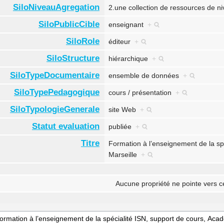
SiloNiveauAgregation
2.une collection de ressources de 
SiloPublicCible
enseignant
+
SiloRole
éditeur
+
SiloStructure
hiérarchique
+
SiloTypeDocumentaire
ensemble de données
+
SiloTypePedagogique
cours / présentation
+
SiloTypologieGenerale
site Web
+
Statut evaluation
publiée
+
Titre
Formation à l’enseignement de la sp
Marseille
+
Aucune propriété ne pointe vers c