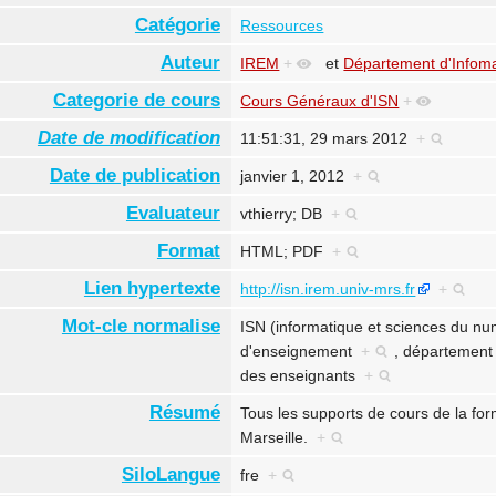
Catégorie
Ressources
Auteur
IREM
+
et
Département d'Infom
Categorie de cours
Cours Généraux d'ISN
+
Date de modification
11:51:31, 29 mars 2012
+
Date de publication
janvier 1, 2012
+
Evaluateur
vthierry; DB
+
Format
HTML; PDF
+
Lien hypertexte
http://isn.irem.univ-mrs.fr
+
Mot-cle normalise
ISN (informatique et sciences du n
d'enseignement
+
,
département
des enseignants
+
Résumé
Tous les supports de cours de la fo
Marseille.
+
SiloLangue
fre
+