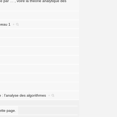
ée par
…
, voire la théorie analytique des
niveau 1
+
 : l'analyse des algorithmes
+
ette page.