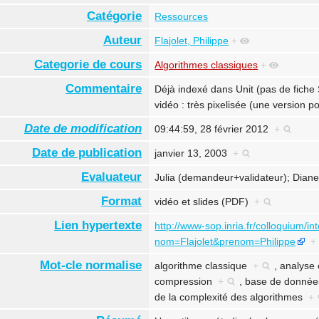
Catégorie
Ressources
Auteur
Flajolet, Philippe
+
Categorie de cours
Algorithmes classiques
+
Commentaire
Déjà indexé dans Unit (pas de fiche
vidéo : très pixelisée (une version 
Date de modification
09:44:59, 28 février 2012
+
Date de publication
janvier 13, 2003
+
Evaluateur
Julia (demandeur+validateur); Dian
Format
vidéo et slides (PDF)
+
Lien hypertexte
http://www-sop.inria.fr/colloquium/i
nom=Flajolet&prenom=Philippe
+
Mot-cle normalise
algorithme classique
+
,
analyse
compression
+
,
base de donné
de la complexité des algorithmes
+