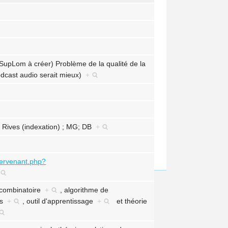
 SupLom à créer) Problème de la qualité de la
podcast audio serait mieux)
+
e Rives (indexation) ; MG; DB
+
ntervenant.php?
 combinatoire
+
,
algorithme de
es
+
,
outil d'apprentissage
+
et
théorie