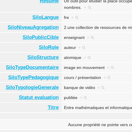
Résumé
Un outil pour étudier la place occup
nombres.
+
SiloLangue
fre
+
SiloNiveauAgregation
2.une collection de ressources de 
SiloPublicCible
enseignant
+
SiloRole
auteur
+
SiloStructure
atomique
+
SiloTypeDocumentaire
image en mouvement
+
SiloTypePedagogique
cours / présentation
+
SiloTypologieGenerale
banque de vidéo
+
Statut evaluation
publiée
+
Titre
Entre mathématiques et informatique
Aucune propriété ne pointe vers c