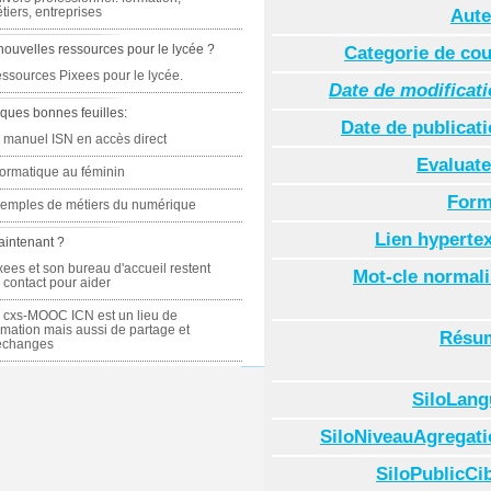
tiers, entreprises
Aute
nouvelles ressources pour le lycée ?
Categorie de co
ssources Pixees pour le lycée.
Date de modificat
ques bonnes feuilles:
Date de publicat
 manuel ISN en accès direct
Evaluate
formatique au féminin
Form
emples de métiers du numérique
Lien hyperte
aintenant ?
xees et son bureau d'accueil restent
Mot-cle normal
 contact pour aider
 cxs-MOOC ICN est un lieu de
rmation mais aussi de partage et
Résu
échanges
SiloLang
SiloNiveauAgregati
SiloPublicCi