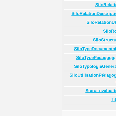
SiloRelat
SiloRelationDescript
SiloRelationU
SiloR
SiloStruct
SiloTypeDocumentai
SiloTypePedagogiq
SiloTypologieGenera
SiloUtilisationPédago
Statut evaluat
Ti