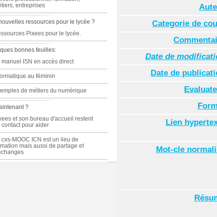
tiers, entreprises
Aute
nouvelles ressources pour le lycée ?
Categorie de co
ssources Pixees pour le lycée.
Commentai
ques bonnes feuilles:
Date de modificat
 manuel ISN en accès direct
Date de publicat
formatique au féminin
Evaluate
emples de métiers du numérique
Form
aintenant ?
xees et son bureau d'accueil restent
Lien hyperte
 contact pour aider
 cxs-MOOC ICN est un lieu de
rmation mais aussi de partage et
Mot-cle normal
échanges
Résu