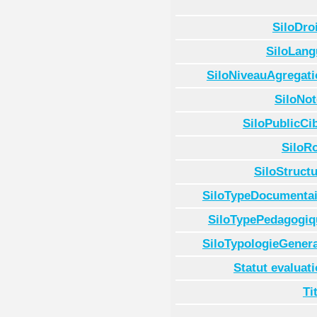
SiloDro
SiloLang
SiloNiveauAgregati
SiloNot
SiloPublicCi
SiloR
SiloStruct
SiloTypeDocumentai
SiloTypePedagogiq
SiloTypologieGenera
Statut evaluat
Ti