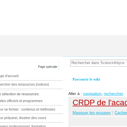
Page spéciale
ge d'accueil
Parcourir le wiki
ercher des ressources (notices)
Aller à :
navigation
,
rechercher
e sélection de ressources:
CRDP de l'aca
xtes officiels et programmes
ur se former : contenus et méthodes
Masquer les groupes
Cacher 
ur préparer, illustrer des cours
ivers professionnel: formation,