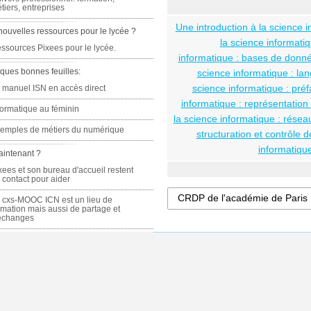
tiers, entreprises
Une introduction à la science i
nouvelles ressources pour le lycée ?
la science informatiq
ssources Pixees pour le lycée.
informatique : bases de donné
ques bonnes feuilles:
science informatique : l
science informatique : préf
 manuel ISN en accès direct
informatique : représentation
formatique au féminin
la science informatique : résea
emples de métiers du numérique
structuration et contrôle d
informatique
aintenant ?
xees et son bureau d'accueil restent
 contact pour aider
 cxs-MOOC ICN est un lieu de
rmation mais aussi de partage et
échanges