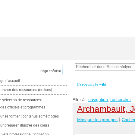
Page spéciale
ge d'accueil
Parcourir le wiki
ercher des ressources (notices)
Aller à :
navigation
,
rechercher
e sélection de ressources:
Archambault, J
xtes officiels et programmes
ur se former : contenus et méthodes
Masquer les groupes
Cacher 
ur préparer, illustrer des cours
ivers professionnel: formation,