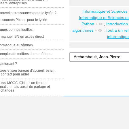
tiers, entreprises
Informatique et Sciences
nouvelles ressources pour le lycée ?
Informatique et Sciences d
ssources Pixees pour le lycée.
Python
+
,
Introduction
ques bonnes feuilles:
algorithmes
+
,
Tout a un re
informatique
 manuel ISN en accès direct
formatique au féminin
emples de métiers du numérique
aintenant ?
xees et son bureau d'accueil restent
 contact pour aider
 cxs-MOOC ICN est un lieu de
rmation mais aussi de partage et
échanges