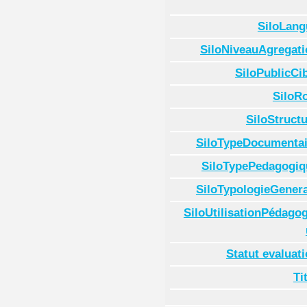
SiloLang
SiloNiveauAgregati
SiloPublicCi
SiloR
SiloStruct
SiloTypeDocumentai
SiloTypePedagogiq
SiloTypologieGenera
SiloUtilisationPédago
Statut evaluat
Ti