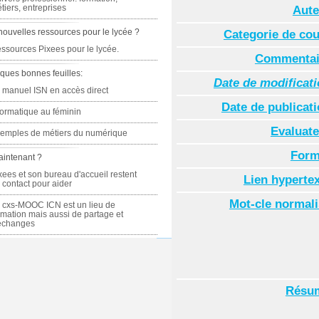
tiers, entreprises
Aute
nouvelles ressources pour le lycée ?
Categorie de co
ssources Pixees pour le lycée.
Commentai
ques bonnes feuilles:
Date de modificat
 manuel ISN en accès direct
Date de publicat
formatique au féminin
Evaluate
emples de métiers du numérique
Form
aintenant ?
xees et son bureau d'accueil restent
Lien hyperte
 contact pour aider
Mot-cle normal
 cxs-MOOC ICN est un lieu de
rmation mais aussi de partage et
échanges
Résu