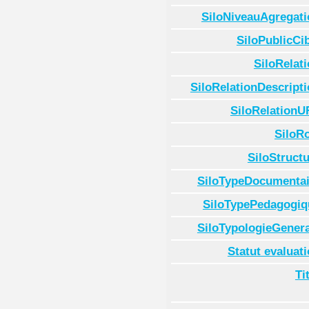
SiloNiveauAgregati
SiloPublicCi
SiloRelat
SiloRelationDescript
SiloRelationU
SiloR
SiloStruct
SiloTypeDocumentai
SiloTypePedagogiq
SiloTypologieGenera
Statut evaluat
Ti