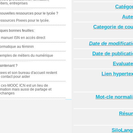
tiers, entreprises
Catégor
nouvelles ressources pour le lycée ?
Aute
ssources Pixees pour le lycée.
Categorie de co
ques bonnes feuilles:
 manuel ISN en accès direct
Date de modificat
formatique au féminin
Date de publicat
emples de métiers du numérique
Evaluate
aintenant ?
xees et son bureau d'accueil restent
Lien hyperte
 contact pour aider
 cxs-MOOC ICN est un lieu de
rmation mais aussi de partage et
échanges
Mot-cle normal
Résu
SiloLang