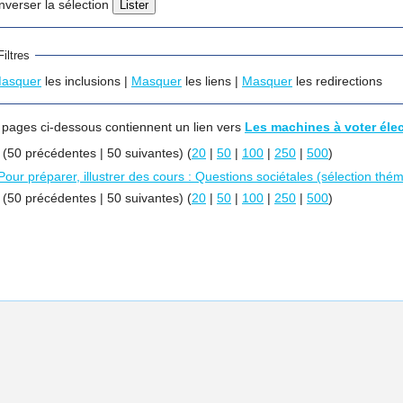
Inverser la sélection
Filtres
asquer
les inclusions |
Masquer
les liens |
Masquer
les redirections
 pages ci-dessous contiennent un lien vers
Les machines à voter élec
r (50 précédentes | 50 suivantes) (
20
|
50
|
100
|
250
|
500
)
Pour préparer, illustrer des cours : Questions sociétales (sélection thé
r (50 précédentes | 50 suivantes) (
20
|
50
|
100
|
250
|
500
)