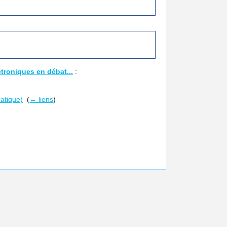
troniques en débat...
:
matique)
‎
(
← liens
)