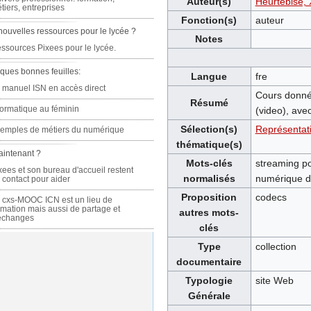
Auteur(s)
Heurtebise, 
tiers, entreprises
Fonction(s)
auteur
nouvelles ressources pour le lycée ?
Notes
ssources Pixees pour le lycée.
ques bonnes feuilles:
Langue
fre
 manuel ISN en accès direct
Cours donné 
Résumé
formatique au féminin
(video), avec
Sélection(s)
Représentati
emples de métiers du numérique
thématique(s)
aintenant ?
Mots-clés
streaming po
xees et son bureau d'accueil restent
normalisés
numérique de
 contact pour aider
Proposition
codecs
 cxs-MOOC ICN est un lieu de
rmation mais aussi de partage et
autres mots-
échanges
clés
Type
collection
documentaire
Typologie
site Web
Générale