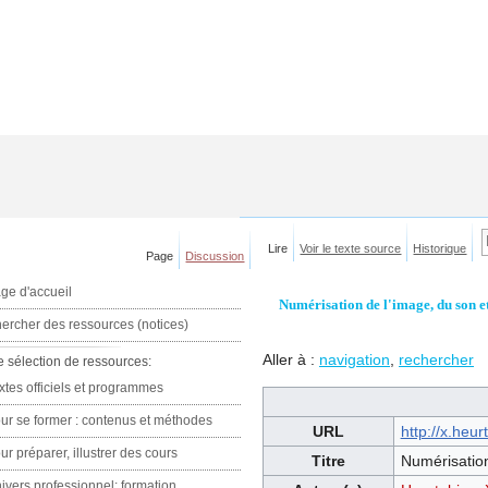
Lire
Voir le texte source
Historique
Page
Discussion
ge d'accueil
Numérisation de l'image, du son et
ercher des ressources (notices)
Aller à :
navigation
,
rechercher
e sélection de ressources:
xtes officiels et programmes
ur se former : contenus et méthodes
URL
http://x.heu
ur préparer, illustrer des cours
Titre
Numérisation
ivers professionnel: formation,