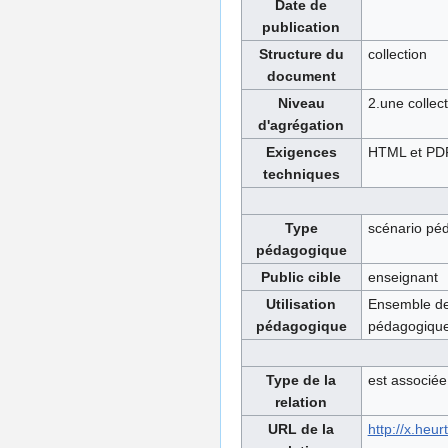
Date de
publication
Structure du
collection
document
Niveau
2.une collec
d'agrégation
Exigences
HTML et PD
techniques
Type
scénario pé
pédagogique
Public cible
enseignant
Utilisation
Ensemble de 
pédagogique
pédagogique
Type de la
est associée
relation
URL de la
http://x.heu