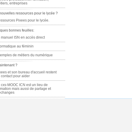
tiers, entreprises
nouvelles ressources pour le lycée ?
ssources Pixees pour le lycée.
ques bonnes feuilles:
 manuel ISN en accès direct
formatique au féminin
emples de métiers du numérique
aintenant ?
xees et son bureau d'accueil restent
 contact pour aider
 cxs-MOOC ICN est un lieu de
rmation mais aussi de partage et
échanges