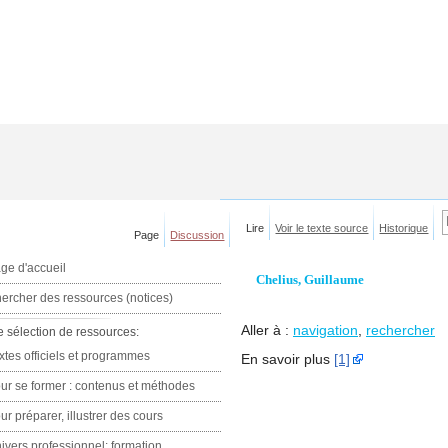
Lire
Voir le texte source
Historique
Page
Discussion
ge d'accueil
Chelius, Guillaume
ercher des ressources (notices)
Aller à :
navigation
,
rechercher
e sélection de ressources:
xtes officiels et programmes
En savoir plus
[1]
ur se former : contenus et méthodes
ur préparer, illustrer des cours
ivers professionnel: formation,