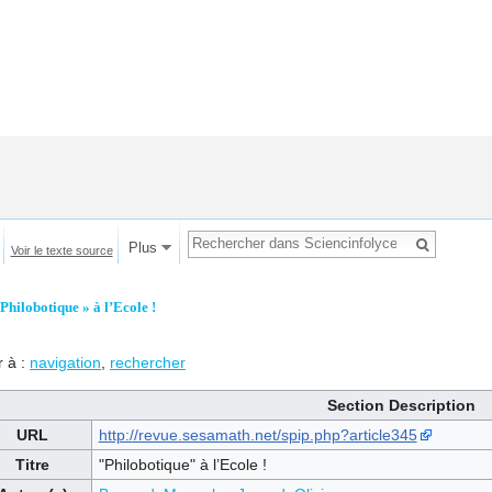
Plus
Voir le texte source
 Philobotique » à l’Ecole !
r à :
navigation
,
rechercher
Section Description
URL
http://revue.sesamath.net/spip.php?article345
Titre
"Philobotique" à l’Ecole !