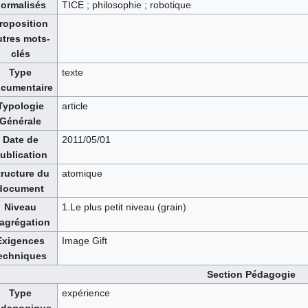
ormalisés
TICE ; philosophie ; robotique
roposition
utres mots-
clés
Type
texte
cumentaire
Typologie
article
Générale
Date de
2011/05/01
ublication
tructure du
atomique
document
Niveau
1.Le plus petit niveau (grain)
'agrégation
Exigences
Image Gift
echniques
Section Pédagogie
Type
expérience