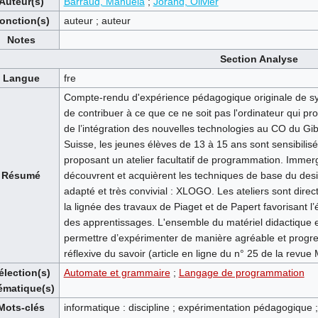
Auteur(s)
Barraud, Manuela
;
Jorand, Olivier
onction(s)
auteur ; auteur
Notes
Section Analyse
Langue
fre
Compte-rendu d'expérience pédagogique originale de synt
de contribuer à ce que ce ne soit pas l'ordinateur qui pr
de l’intégration des nouvelles technologies au CO du Gi
Suisse, les jeunes élèves de 13 à 15 ans sont sensibilisé
proposant un atelier facultatif de programmation. Immer
Résumé
découvrent et acquièrent les techniques de base du des
adapté et très convivial : XLOGO. Les ateliers sont dir
la lignée des travaux de Piaget et de Papert favorisant l
des apprentissages. L'ensemble du matériel didactique es
permettre d’expérimenter de manière agréable et progres
réflexive du savoir (article en ligne du n° 25 de la revu
élection(s)
Automate et grammaire
;
Langage de programmation
ématique(s)
Mots-clés
informatique : discipline ; expérimentation pédagogique