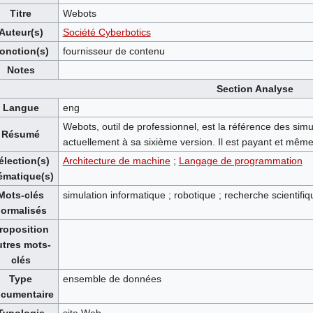
Titre
Webots
Auteur(s)
Société Cyberbotics
onction(s)
fournisseur de contenu
Notes
Section Analyse
Langue
eng
Webots, outil de professionnel, est la référence des simu
Résumé
actuellement à sa sixième version. Il est payant et mêm
élection(s)
Architecture de machine
;
Langage de programmation
ématique(s)
Mots-clés
simulation informatique ; robotique ; recherche scientifiq
ormalisés
roposition
utres mots-
clés
Type
ensemble de données
cumentaire