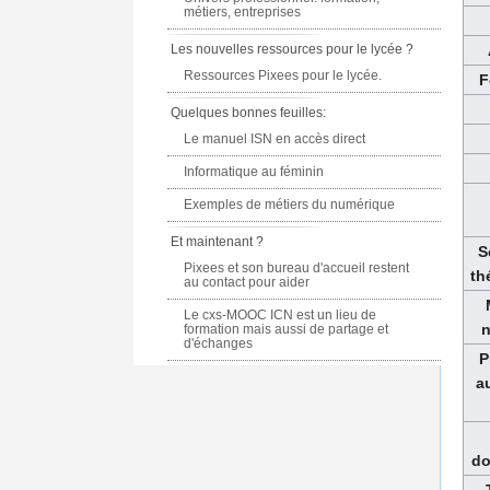
métiers, entreprises
Les nouvelles ressources pour le lycée ?
Ressources Pixees pour le lycée.
F
Quelques bonnes feuilles:
Le manuel ISN en accès direct
Informatique au féminin
Exemples de métiers du numérique
Et maintenant ?
S
Pixees et son bureau d'accueil restent
th
au contact pour aider
Le cxs-MOOC ICN est un lieu de
n
formation mais aussi de partage et
d'échanges
P
a
do