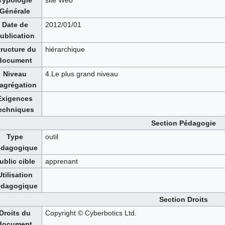
Typologie
site Web
Générale
Date de
2012/01/01
ublication
tructure du
hiérarchique
document
Niveau
4.Le plus grand niveau
'agrégation
Exigences
echniques
Section Pédagogie
Type
outil
édagogique
ublic cible
apprenant
Utilisation
édagogique
Section Droits
Droits du
Copyright © Cyberbotics Ltd.
document