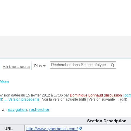
Plus
Voir le texte source
ebots
vision datée du 15 février 2012 à 17:36 par
Dominique.Bonnaud
(
discussion
|
cont
ff
)
← Version précédente
| Voir la version actuelle (diff) | Version suivante → (diff)
r à :
navigation
,
rechercher
Section Description
URL
http://www.cyberbotics.com/