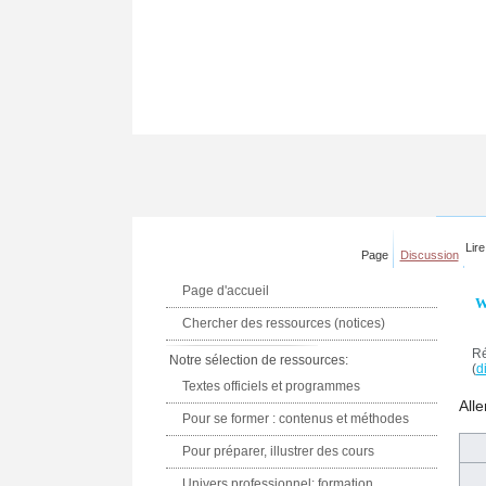
Lire
Page
Discussion
Page d'accueil
W
Chercher des ressources (notices)
Ré
Notre sélection de ressources:
(
di
Textes officiels et programmes
Alle
Pour se former : contenus et méthodes
Pour préparer, illustrer des cours
Univers professionnel: formation,