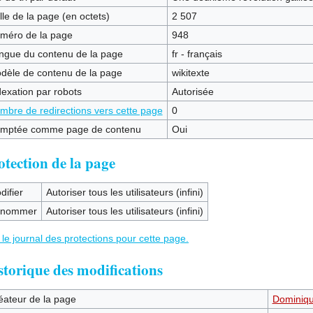
lle de la page (en octets)
2 507
méro de la page
948
ngue du contenu de la page
fr - français
dèle de contenu de la page
wikitexte
dexation par robots
Autorisée
mbre de redirections vers cette page
0
mptée comme page de contenu
Oui
otection de la page
difier
Autoriser tous les utilisateurs (infini)
nommer
Autoriser tous les utilisateurs (infini)
 le journal des protections pour cette page.
storique des modifications
éateur de la page
Dominiq