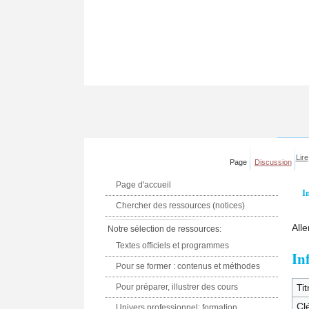
Lire
Page
Discussion
Page d'accueil
I
Chercher des ressources (notices)
Alle
Notre sélection de ressources:
Textes officiels et programmes
In
Pour se former : contenus et méthodes
Pour préparer, illustrer des cours
Tit
Clé
Univers professionnel: formation,