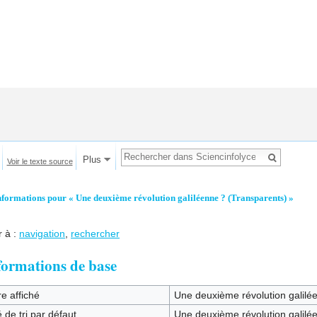
Plus
Voir le texte source
nformations pour « Une deuxième révolution galiléenne ? (Transparents) »
r à :
navigation
,
rechercher
formations de base
re affiché
Une deuxième révolution galilé
 de tri par défaut
Une deuxième révolution galilé