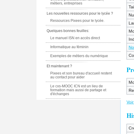
métiers, entreprises
Tai
Les nouvelles ressources pour le lycée ?
Nu
Ressources Pixees pour le lycée.
La
Quelques bonnes feuilles:
Mo
Le manuel ISN en accès direct
In
Informatique au féminin
No
Co
Exemples de métiers du numérique
Et maintenant ?
Pr
Pixees et son bureau d'accueil restent
au contact pour aider
Mo
Le cxs-MOOC ICN est un lieu de
formation mais aussi de partage et
Re
d'échanges
Voir
Hi
Cr