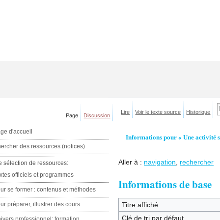
Lire
Voir le texte source
Historique
Page
Discussion
ge d'accueil
Informations pour « Une activité 
ercher des ressources (notices)
Aller à :
navigation
,
rechercher
e sélection de ressources:
xtes officiels et programmes
Informations de base
ur se former : contenus et méthodes
ur préparer, illustrer des cours
Titre affiché
Clé de tri par défaut
ivers professionnel: formation,