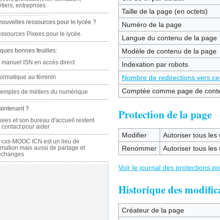
tiers, entreprises
Taille de la page (en octets)
nouvelles ressources pour le lycée ?
Numéro de la page
ssources Pixees pour le lycée.
Langue du contenu de la page
ques bonnes feuilles:
Modèle de contenu de la page
 manuel ISN en accès direct
Indexation par robots
formatique au féminin
Nombre de redirections vers ce
Comptée comme page de cont
emples de métiers du numérique
aintenant ?
Protection de la page
xees et son bureau d'accueil restent
 contact pour aider
Modifier
Autoriser tous les u
 cxs-MOOC ICN est un lieu de
rmation mais aussi de partage et
Renommer
Autoriser tous les u
échanges
Voir le journal des protections p
Historique des modific
Créateur de la page