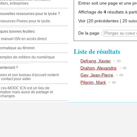
Entrer soit une page et une pr
tiers, entreprises
Affichage de
4
résultats à part
nouvelles ressources pour le lycée ?
Voir (20 précédente
ssources Pixees pour le lycée.
ques bonnes feuilles:
De la page :
 manuel ISN en accès direct
formatique au féminin
Liste de résultats
emples de métiers du numérique
Defrang, Xavier
+
Drahon, Alexandre
+
aintenant ?
Gay, Jean-Pierre
+
xees et son bureau d'accueil restent
 contact pour aider
Pilgrim, Mark
+
 cxs-MOOC ICN est un lieu de
rmation mais aussi de partage et
échanges