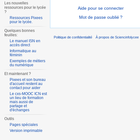
Les nouvelles
ressources pour le lycée
Aide pour se connecter
?
Mot de passe oublié ?
Ressources Pixees
pour le lycée.
Quelques bonnes
feuilles:
Politique de confidentialité
À propos de Sciencinfolycee
Le manuel ISN en
accès direct
Informatique au
féminin
Exemples de métiers
du numérique
Et maintenant ?
Pixees et son bureau
d'accueil restent au
contact pour aider
Le cxs-MOOC ICN est
un lieu de formation
mais aussi de
partage et
d'échanges
Outils
Pages spéciales
Version imprimable