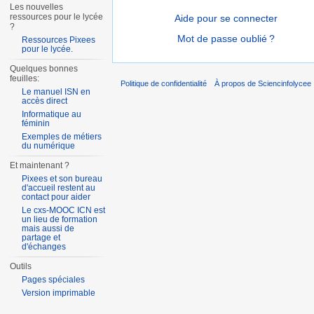
Les nouvelles
ressources pour le lycée
Aide pour se connecter
?
Mot de passe oublié ?
Ressources Pixees
pour le lycée.
Quelques bonnes
feuilles:
Politique de confidentialité
À propos de Sciencinfolycee
Le manuel ISN en
accès direct
Informatique au
féminin
Exemples de métiers
du numérique
Et maintenant ?
Pixees et son bureau
d'accueil restent au
contact pour aider
Le cxs-MOOC ICN est
un lieu de formation
mais aussi de
partage et
d'échanges
Outils
Pages spéciales
Version imprimable