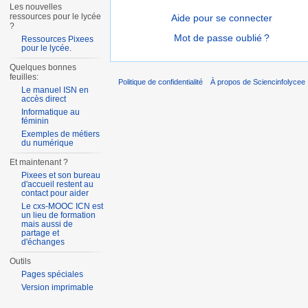
Les nouvelles
ressources pour le lycée
Aide pour se connecter
?
Mot de passe oublié ?
Ressources Pixees
pour le lycée.
Quelques bonnes
feuilles:
Politique de confidentialité
À propos de Sciencinfolycee
Le manuel ISN en
accès direct
Informatique au
féminin
Exemples de métiers
du numérique
Et maintenant ?
Pixees et son bureau
d'accueil restent au
contact pour aider
Le cxs-MOOC ICN est
un lieu de formation
mais aussi de
partage et
d'échanges
Outils
Pages spéciales
Version imprimable