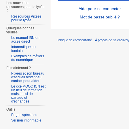
Les nouvelles
ressources pour le lycée
Aide pour se connecter
?
Ressources Pixees
Mot de passe oublié ?
pour le lycée.
Quelques bonnes
feuilles:
Le manuel ISN en
Politique de confidentialité
À propos de Sciencinfol
accès direct
Informatique au
féminin
Exemples de métiers
du numérique
Et maintenant ?
Pixees et son bureau
d'accueil restent au
contact pour aider
Le cxs-MOOC ICN est
un lieu de formation
mais aussi de
partage et
d'échanges
Outils
Pages spéciales
Version imprimable