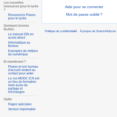
Les nouvelles
ressources pour le lycée
Aide pour se connecter
?
Mot de passe oublié ?
Ressources Pixees
pour le lycée.
Quelques bonnes
feuilles:
Politique de confidentialité
À propos de Sciencinfolycee
Le manuel ISN en
accès direct
Informatique au
féminin
Exemples de métiers
du numérique
Et maintenant ?
Pixees et son bureau
d'accueil restent au
contact pour aider
Le cxs-MOOC ICN est
un lieu de formation
mais aussi de
partage et
d'échanges
Outils
Pages spéciales
Version imprimable