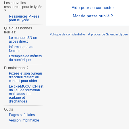
Les nouvelles
ressources pour le lycée
Aide pour se connecter
?
Mot de passe oublié ?
Ressources Pixees
pour le lycée.
Quelques bonnes
feuilles:
Politique de confidentialité
À propos de Sciencinfolycee
Le manuel ISN en
accès direct
Informatique au
féminin
Exemples de métiers
du numérique
Et maintenant ?
Pixees et son bureau
d'accueil restent au
contact pour aider
Le cxs-MOOC ICN est
un lieu de formation
mais aussi de
partage et
d'échanges
Outils
Pages spéciales
Version imprimable