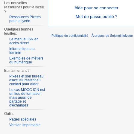
Les nouvelles
ressources pour le lycée
Aide pour se connecter
?
Mot de passe oublié ?
Ressources Pixees
pour le lycée.
Quelques bonnes
feuilles:
Politique de confidentialité
À propos de Sciencinfolycee
Le manuel ISN en
accès direct
Informatique au
féminin
Exemples de métiers
du numérique
Et maintenant ?
Pixees et son bureau
d'accueil restent au
contact pour aider
Le cxs-MOOC ICN est
un lieu de formation
mais aussi de
partage et
d'échanges
Outils
Pages spéciales
Version imprimable