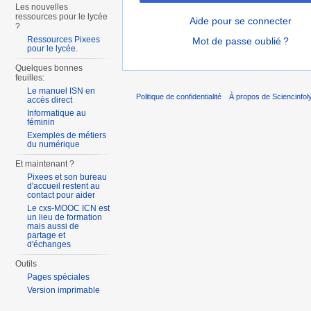
Les nouvelles
ressources pour le lycée
Aide pour se connecter
?
Ressources Pixees
Mot de passe oublié ?
pour le lycée.
Quelques bonnes
feuilles:
Le manuel ISN en
Politique de confidentialité
À propos de Sciencinfol
accès direct
Informatique au
féminin
Exemples de métiers
du numérique
Et maintenant ?
Pixees et son bureau
d'accueil restent au
contact pour aider
Le cxs-MOOC ICN est
un lieu de formation
mais aussi de
partage et
d'échanges
Outils
Pages spéciales
Version imprimable