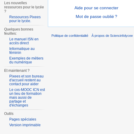
Les nouvelles
ressources pour le lycée
Aide pour se connecter
?
Mot de passe oublié ?
Ressources Pixees
pour le lycée.
Quelques bonnes
feuilles:
Politique de confidentialité
À propos de Sciencinfolycee
Le manuel ISN en
accès direct
Informatique au
féminin
Exemples de métiers
du numérique
Et maintenant ?
Pixees et son bureau
d'accueil restent au
contact pour aider
Le cxs-MOOC ICN est
un lieu de formation
mais aussi de
partage et
d'échanges
Outils
Pages spéciales
Version imprimable