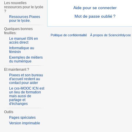
Les nouvelles
ressources pour le lycée
Aide pour se connecter
?
Mot de passe oublié ?
Ressources Pixees
pour le lycée.
Quelques bonnes
feuilles:
Politique de confidentialité
À propos de Sciencinfolycee
Le manuel ISN en
accès direct
Informatique au
féminin
Exemples de métiers
du numérique
Et maintenant ?
Pixees et son bureau
d'accueil restent au
contact pour aider
Le cxs-MOOC ICN est
un lieu de formation
mais aussi de
partage et
d'échanges
Outils
Pages spéciales
Version imprimable