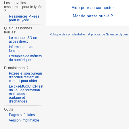
Les nouvelles
ressources pour le lycée
Aide pour se connecter
?
Mot de passe oublié ?
Ressources Pixees
pour le lycée.
Quelques bonnes
feuilles:
Politique de confidentialité
À propos de Sciencinfolycee
Le manuel ISN en
accès direct
Informatique au
féminin
Exemples de métiers
du numérique
Et maintenant ?
Pixees et son bureau
d'accueil restent au
contact pour aider
Le cxs-MOOC ICN est
un lieu de formation
mais aussi de
partage et
d'échanges
Outils
Pages spéciales
Version imprimable