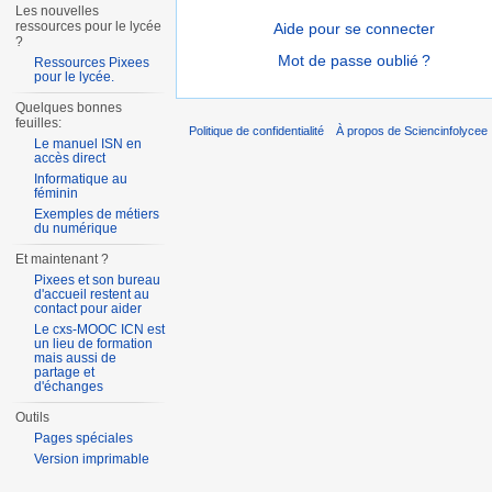
Les nouvelles
ressources pour le lycée
Aide pour se connecter
?
Mot de passe oublié ?
Ressources Pixees
pour le lycée.
Quelques bonnes
feuilles:
Politique de confidentialité
À propos de Sciencinfolycee
Le manuel ISN en
accès direct
Informatique au
féminin
Exemples de métiers
du numérique
Et maintenant ?
Pixees et son bureau
d'accueil restent au
contact pour aider
Le cxs-MOOC ICN est
un lieu de formation
mais aussi de
partage et
d'échanges
Outils
Pages spéciales
Version imprimable