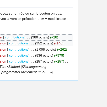
puyez sur entrée ou sur le bouton en bas.
avec la version précédente,
m
= modification
on
|
contributions
)
‎
. .
(980 octets)
(+28)
sion
|
contributions
)
‎
. .
(952 octets)
(-146)
sion
|
contributions
)
‎
. .
(1 098 octets)
(+262)
sion
|
contributions
)
‎
. .
(836 octets)
(+579)
sion
|
contributions
)
‎
. .
(257 octets)
(+257)
‎
. .
|Titre=Simbad |SiloLangue=eng
 programmer facilement un ou... »)