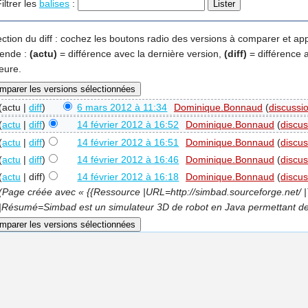
iltrer les
balises
:
ection du diff : cochez les boutons radio des versions à comparer et ap
ende :
(actu)
= différence avec la dernière version,
(diff)
= différence 
eure.
(actu |
diff
)
6 mars 2012 à 11:34
‎
Dominique.Bonnaud
(
discussi
(
actu
|
diff
)
14 février 2012 à 16:52
‎
Dominique.Bonnaud
(
discus
(
actu
|
diff
)
14 février 2012 à 16:51
‎
Dominique.Bonnaud
(
discus
(
actu
|
diff
)
14 février 2012 à 16:46
‎
Dominique.Bonnaud
(
discus
(
actu
| diff)
14 février 2012 à 16:18
‎
Dominique.Bonnaud
(
discus
(Page créée avec « {{Ressource |URL=http://simbad.sourceforge.net/ 
|Résumé=Simbad est un simulateur 3D de robot en Java permettant de