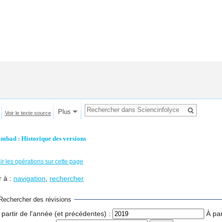
Plus
Voir le texte source
imbad : Historique des versions
ir les opérations sur cette page
r à :
navigation
,
rechercher
Rechercher des révisions
 partir de l'année (et précédentes) :
À par