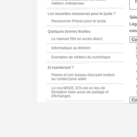
F
métiers, entreprises
Les nouvelles ressources pour le lycée ?
Sél
Ressources Pixees pour le lycée.
Lég
min
Quelques bonnes feuilles:
Le manuel ISN en accès direct
Informatique au féminin
Exemples de métiers du numérique
Et maintenant ?
Pixees et son bureau d'accueil restent
au contact pour aider
Le cxs-MOOC ICN est un lieu de
formation mais aussi de partage et
d'échanges